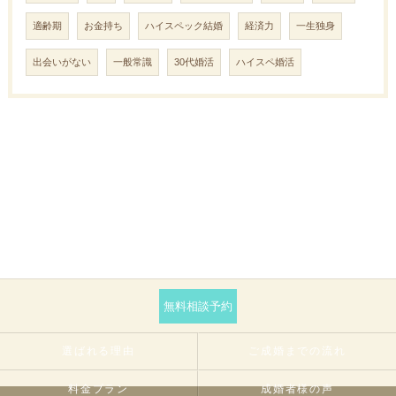
適齢期
お金持ち
ハイスペック結婚
経済力
一生独身
出会いがない
一般常識
30代婚活
ハイスペ婚活
無料相談予約
選ばれる理由
ご成婚までの流れ
料金プラン
成婚者様の声