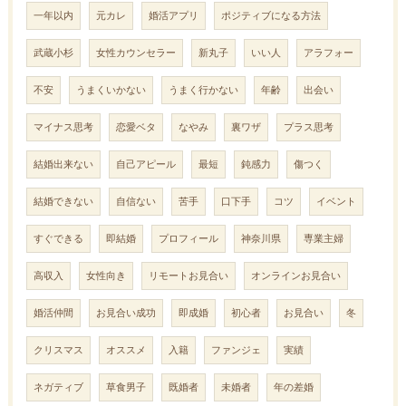
一年以内
元カレ
婚活アプリ
ポジティブになる方法
武蔵小杉
女性カウンセラー
新丸子
いい人
アラフォー
不安
うまくいかない
うまく行かない
年齢
出会い
マイナス思考
恋愛ベタ
なやみ
裏ワザ
プラス思考
結婚出来ない
自己アピール
最短
鈍感力
傷つく
結婚できない
自信ない
苦手
口下手
コツ
イベント
すぐできる
即結婚
プロフィール
神奈川県
専業主婦
高収入
女性向き
リモートお見合い
オンラインお見合い
婚活仲間
お見合い成功
即成婚
初心者
お見合い
冬
クリスマス
オススメ
入籍
ファンジェ
実績
ネガティブ
草食男子
既婚者
未婚者
年の差婚