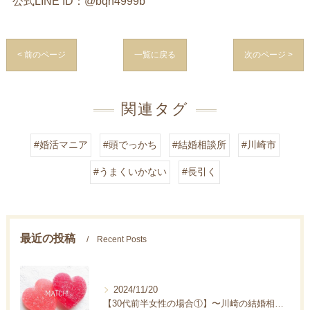
公式LINE ID：@bqn4999b
< 前のページ
一覧に戻る
次のページ >
関連タグ
#婚活マニア
#頭でっかち
#結婚相談所
#川崎市
#うまくいかない
#長引く
最近の投稿
Recent Posts
2024/11/20
【30代前半女性の場合①】〜川崎の結婚相談所フィアンジェ〜