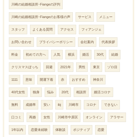
川崎の結婚相談所･Fiangeの評判
川崎の結婚相談所･Fiangeのお客様の声
サービス
メニュー
スタッフ
よくある質問
アクセス
フィアンジェ
お問い合わせ
プライバシーポリシー
会社案内
代表挨拶
料金
初めての方へ
人気
横浜
婚活
30代
結婚
クリスマスぼっち
回避
2021年
男性
東京
ゾロ目
1111
意味
開運下着
赤
おすすめ
神奈川
40代女性
独身
悩み
20代
相談所
婚活コロナ
無料
成婚率
安い
ibj
川崎市
コロナ
できない
口コミ
再婚
女性
川崎市中原区
オンライン
アラサー
1年以内
恋愛未経験
体験談
ポジティブ
恋愛