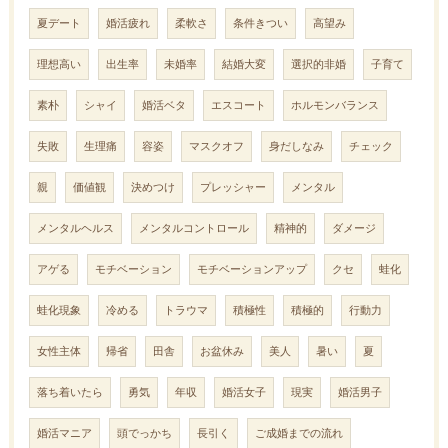
夏デート
婚活疲れ
柔軟さ
条件きつい
高望み
理想高い
出生率
未婚率
結婚大変
選択的非婚
子育て
素朴
シャイ
婚活ベタ
エスコート
ホルモンバランス
失敗
生理痛
容姿
マスクオフ
身だしなみ
チェック
親
価値観
決めつけ
プレッシャー
メンタル
メンタルヘルス
メンタルコントロール
精神的
ダメージ
アゲる
モチベーション
モチベーションアップ
クセ
蛙化
蛙化現象
冷める
トラウマ
積極性
積極的
行動力
女性主体
帰省
田舎
お盆休み
美人
暑い
夏
落ち着いたら
勇気
年収
婚活女子
現実
婚活男子
婚活マニア
頭でっかち
長引く
ご成婚までの流れ