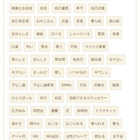
根拠なき自信
自信
自己嫌悪
卑下
自己評価
自己肯定感
おやごさん
正論
友達
勝ち組
負け組
自分らしさ
嫉妬
口ベタ
しゃべりベタ
緊張
体臭
口臭
匂い
香水
香り
不快
マイナス要素
男らしさ
女らしさ
男女間
包容力
責任感
モテない
モテたい
きっかけ
推し
いつやるの
今でしょ
子なし婚
子なし婚希望
DINKs
子供
共稼ぎ
孤独
ひとりぼっち
自力
自足
信頼できるカウンセラー
正月休み
同窓会
憂鬱
圧
効率的
ドラマチック
温かさ
穏やか
おごる
おごられる
奢られる
奢る
デート代
NG
NG会話
女性グループ
群れる
女子会