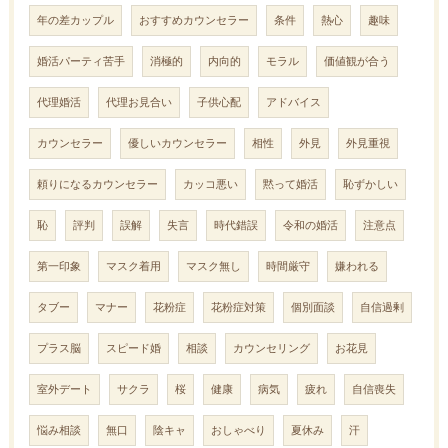
年の差カップル
おすすめカウンセラー
条件
熱心
趣味
婚活パーティ苦手
消極的
内向的
モラル
価値観が合う
代理婚活
代理お見合い
子供心配
アドバイス
カウンセラー
優しいカウンセラー
相性
外見
外見重視
頼りになるカウンセラー
カッコ悪い
黙って婚活
恥ずかしい
恥
評判
誤解
失言
時代錯誤
令和の婚活
注意点
第一印象
マスク着用
マスク無し
時間厳守
嫌われる
タブー
マナー
花粉症
花粉症対策
個別面談
自信過剰
プラス脳
スピード婚
相談
カウンセリング
お花見
室外デート
サクラ
桜
健康
病気
疲れ
自信喪失
悩み相談
無口
陰キャ
おしゃべり
夏休み
汗