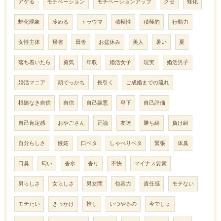
アゲる
モチベーション
モチベーションアップ
クセ
蛙化
蛙化現象
冷める
トラウマ
積極性
積極的
行動力
女性主体
帰省
田舎
お盆休み
美人
暑い
夏
落ち着いたら
勇気
年収
婚活女子
現実
婚活男子
婚活マニア
頭でっかち
長引く
ご成婚までの流れ
根拠なき自信
自信
自己嫌悪
卑下
自己評価
自己肯定感
おやごさん
正論
友達
勝ち組
負け組
自分らしさ
嫉妬
口ベタ
しゃべりベタ
緊張
体臭
口臭
匂い
香水
香り
不快
マイナス要素
男らしさ
女らしさ
男女間
包容力
責任感
モテない
モテたい
きっかけ
推し
いつやるの
今でしょ