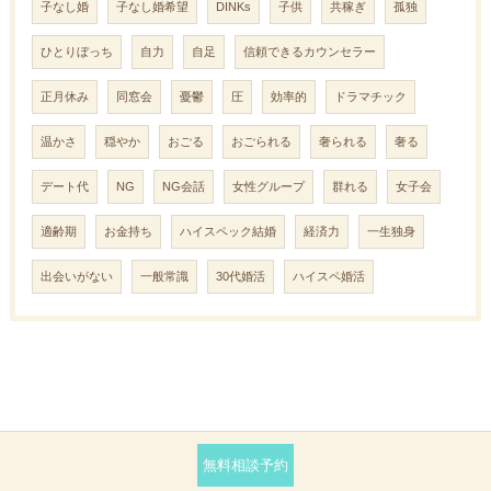
子なし婚
子なし婚希望
DINKs
子供
共稼ぎ
孤独
ひとりぼっち
自力
自足
信頼できるカウンセラー
正月休み
同窓会
憂鬱
圧
効率的
ドラマチック
温かさ
穏やか
おごる
おごられる
奢られる
奢る
デート代
NG
NG会話
女性グループ
群れる
女子会
適齢期
お金持ち
ハイスペック結婚
経済力
一生独身
出会いがない
一般常識
30代婚活
ハイスペ婚活
無料相談予約