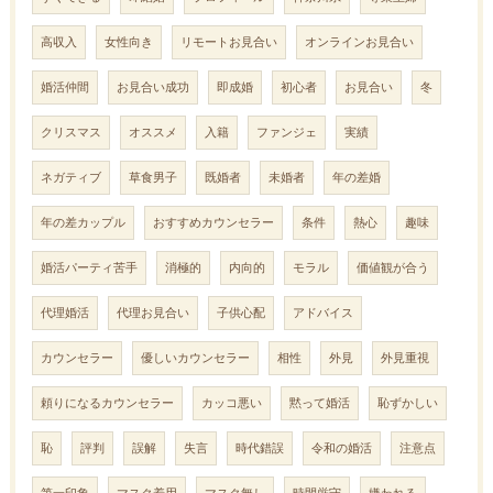
高収入
女性向き
リモートお見合い
オンラインお見合い
婚活仲間
お見合い成功
即成婚
初心者
お見合い
冬
クリスマス
オススメ
入籍
ファンジェ
実績
ネガティブ
草食男子
既婚者
未婚者
年の差婚
年の差カップル
おすすめカウンセラー
条件
熱心
趣味
婚活パーティ苦手
消極的
内向的
モラル
価値観が合う
代理婚活
代理お見合い
子供心配
アドバイス
カウンセラー
優しいカウンセラー
相性
外見
外見重視
頼りになるカウンセラー
カッコ悪い
黙って婚活
恥ずかしい
恥
評判
誤解
失言
時代錯誤
令和の婚活
注意点
第一印象
マスク着用
マスク無し
時間厳守
嫌われる