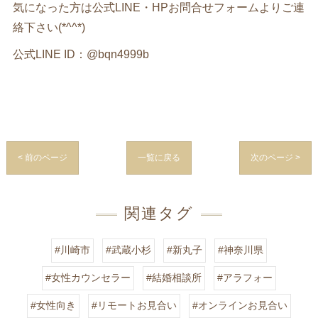
気になった方は公式LINE・HPお問合せフォームよりご連
絡下さい(*^^*)
公式LINE ID：@bqn4999b
< 前のページ
一覧に戻る
次のページ >
関連タグ
#川崎市
#武蔵小杉
#新丸子
#神奈川県
#女性カウンセラー
#結婚相談所
#アラフォー
#女性向き
#リモートお見合い
#オンラインお見合い