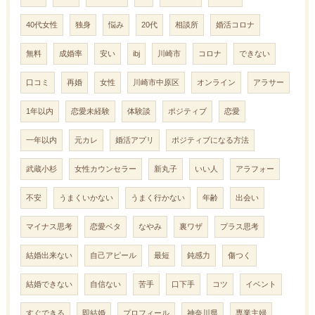
40代女性
独身
悩み
20代
相談所
婚活コロナ
無料
成婚率
安い
ibj
川崎市
コロナ
できない
口コミ
再婚
女性
川崎市中原区
オンライン
アラサー
1年以内
恋愛未経験
体験談
ポジティブ
恋愛
一年以内
元カレ
婚活アプリ
ポジティブになる方法
武蔵小杉
女性カウンセラー
新丸子
いい人
アラフォー
不安
うまくいかない
うまく行かない
年齢
出会い
マイナス思考
恋愛ベタ
なやみ
裏ワザ
プラス思考
結婚出来ない
自己アピール
最短
鈍感力
傷つく
結婚できない
自信ない
苦手
口下手
コツ
イベント
すぐできる
即結婚
プロフィール
神奈川県
専業主婦