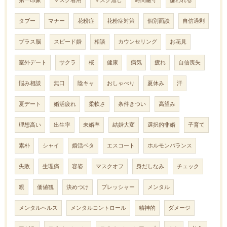
タブー
マナー
花粉症
花粉症対策
個別面談
自信過剰
プラス脳
スピード婚
相談
カウンセリング
お花見
室外デート
サクラ
桜
健康
病気
疲れ
自信喪失
悩み相談
無口
陰キャ
おしゃべり
夏休み
汗
夏デート
婚活疲れ
柔軟さ
条件きつい
高望み
理想高い
出生率
未婚率
結婚大変
選択的非婚
子育て
素朴
シャイ
婚活ベタ
エスコート
ホルモンバランス
失敗
生理痛
容姿
マスクオフ
身だしなみ
チェック
親
価値観
決めつけ
プレッシャー
メンタル
メンタルヘルス
メンタルコントロール
精神的
ダメージ